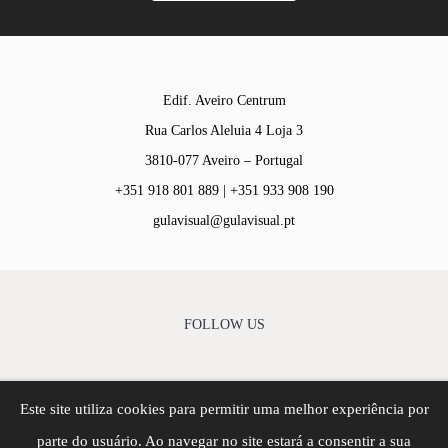
Edif. Aveiro Centrum
Rua Carlos Aleluia 4 Loja 3
3810-077 Aveiro – Portugal
+351 918 801 889 | +351 933 908 190
gulavisual@gulavisual.pt
FOLLOW US
Este site utiliza cookies para permitir uma melhor experiência por
© Copyright - 2026 | Gula Visual - Agência Criativa | Todos
parte do usuário. Ao navegar no site estará a consentir a sua